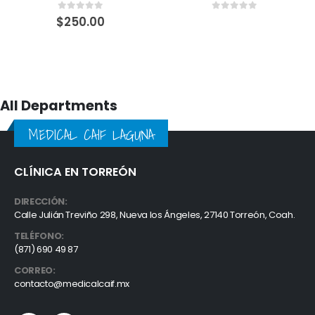
0
out of 5
0
out of 5
$
250.00
All Departments
MEDICAL CAIF LAGUNA
CLÍNICA EN TORREÓN
DIRECCIÓN:
Calle Julián Treviño 298, Nueva los Ángeles, 27140 Torreón, Coah.
TELÉFONO:
(871) 690 49 87
CORREO:
contacto@medicalcaif.mx