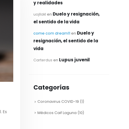
y realidades
Duelo y resignación,
uojllakl
en
el sentido de la vida
Duelo y
come com dream11
en
resignación, el sentido de la
vida
Lupus juvenil
Carterdus
en
Categorías
Coronavirus COVID-19
(1)
. Es
Médicos Caif Laguna
(10)