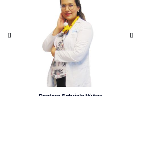
z
Doctora Gabriela Núñez
R
NEFRÓLOGA PEDIATRA
Ver Directorio