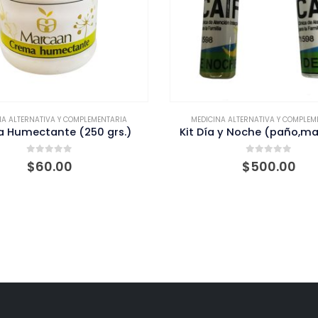
MENTARIA
MEDICINA ALTERNATIVA Y COMPLEMENTARIA
M
 grs.)
Kit Día y Noche (paño,manchas)
Cr
0
out of 5
$
500.00