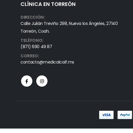
CLÍNICA EN TORREÓN
DIRECCIÓN:
Calle Julián Treviño 298, Nueva los Ángeles, 27140
Torreón, Coah.
TELÉFONO:
(871) 690 49 87
CORREO:
contacto@medicalcaif.mx