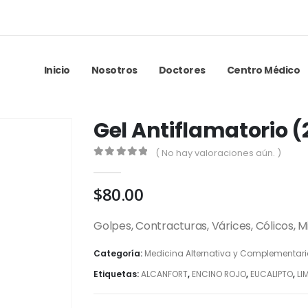
Inicio
Nosotros
Doctores
Centro Médico
Gel Antiflamatorio (
( No hay valoraciones aún. )
0
out of 5
$
80.00
Golpes, Contracturas, Várices, Cólicos, Mi
Categoría:
Medicina Alternativa y Complementar
Etiquetas:
ALCANFORT
,
ENCINO ROJO
,
EUCALIPTO
,
LI