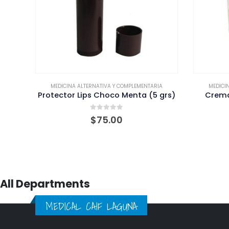
NA ALTERNATIVA Y COMPLEMENTARIA
MEDICINA ALTERNATIVA Y COMPLE
r Lips Choco Menta (5 grs)
Crema Humectante (250
0
out of 5
0
out of 5
$
75.00
$
60.00
All Departments
MEDICAL CAIF LAGUNA