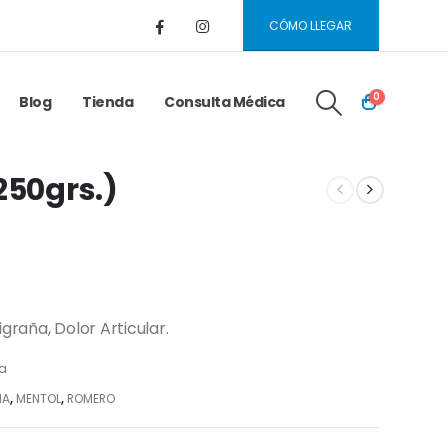
CÓMO LLEGAR
0
Blog
Tienda
Consulta Médica
250grs.)
graña, Dolor Articular.
ia
MA
,
MENTOL
,
ROMERO