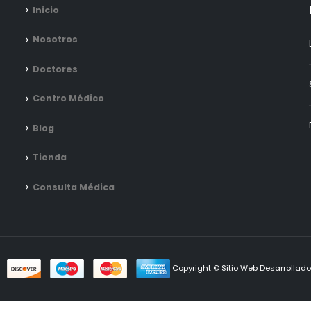
Inicio
Nosotros
Doctores
Centro Médico
Blog
Tienda
Consulta Médica
Copyright © Sitio Web Desarrollad