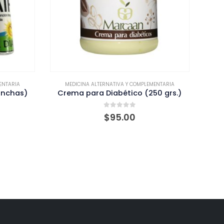
EDICINA ALTERNATIVA Y COMPLEMENTARIA
MEDICINA ALTERNATIVA Y C
ema para Diabético (250 grs.)
0
out of 5
0
out of 5
$
95.00
$
200.0