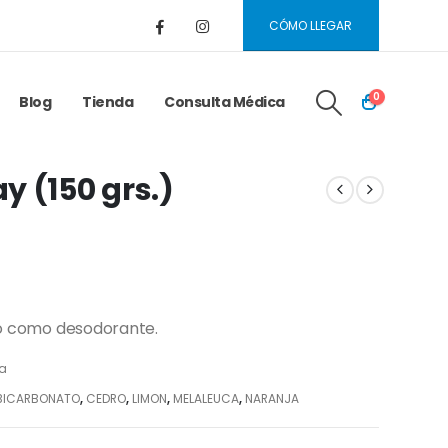
CÓMO LLEGAR
0
Blog
Tienda
Consulta Médica
y (150 grs.)
rlo como desodorante.
ia
BICARBONATO
,
CEDRO
,
LIMON
,
MELALEUCA
,
NARANJA