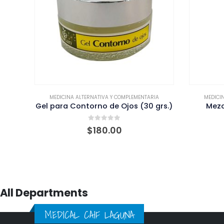
IA
MEDICINA ALTERNATIVA Y COMPLEMENTARIA
MEDICI
grs.)
Mezcla para Estrías (10 ml.)
Gel Ref
0
out of 5
$
250.00
All Departments
MEDICAL CAIF LAGUNA