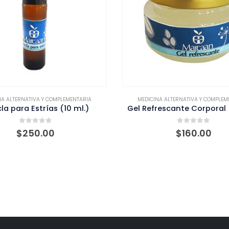
NA ALTERNATIVA Y COMPLEMENTARIA
MEDICINA ALTERNATIVA Y COMPLEM
rescante Corporal (110 ml.)
Fijador para Maquillaje (
0
out of 5
0
out of 5
$
160.00
$
150.00