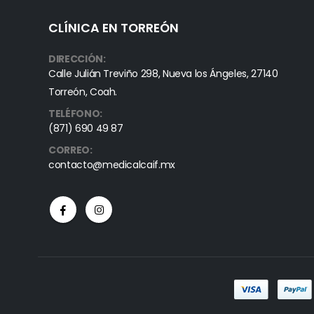
CLÍNICA EN TORREÓN
DIRECCIÓN:
Calle Julián Treviño 298, Nueva los Ángeles, 27140
Torreón, Coah.
TELÉFONO:
(871) 690 49 87
CORREO:
contacto@medicalcaif.mx