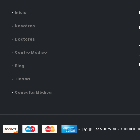
Inicio
Nosotros
Doctores
Centro Médico
Blog
Tienda
Consulta Médica
Copyright © Sitio Web Desarrollad