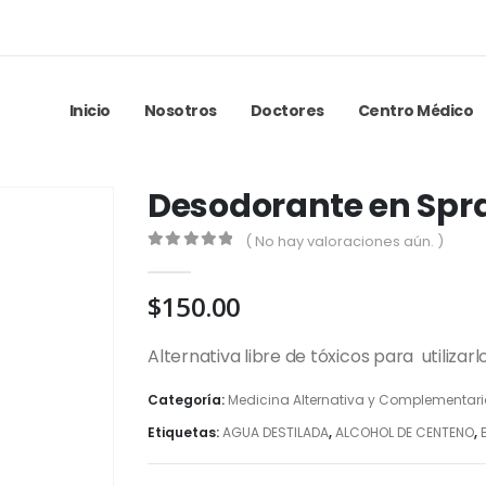
Inicio
Nosotros
Doctores
Centro Médico
Desodorante en Spra
( No hay valoraciones aún. )
0
out of 5
$
150.00
Alternativa libre de tóxicos para utiliza
Categoría:
Medicina Alternativa y Complementar
Etiquetas:
AGUA DESTILADA
,
ALCOHOL DE CENTENO
,