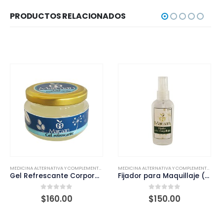
PRODUCTOS RELACIONADOS
MEDICINA ALTERNATIVA Y COMPLEMENTARIA
MEDICINA ALTERNATIVA Y COMPLEMENTARIA
Gel Refrescante Corporal (110 ml.)
Fijador para Maquillaje (90 ml.)
0
out of 5
0
out of 5
$
160.00
$
150.00