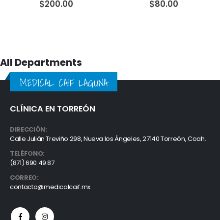
0
out of 5
0
out of 5
$
80.00
$
180.00
All Departments
MEDICAL CAIF LAGUNA
CLÍNICA EN TORREÓN
DIRECCIÓN:
Calle Julián Treviño 298, Nueva los Ángeles, 27140 Torreón, Coah.
TELÉFONO:
(871) 690 49 87
CORREO:
contacto@medicalcaif.mx