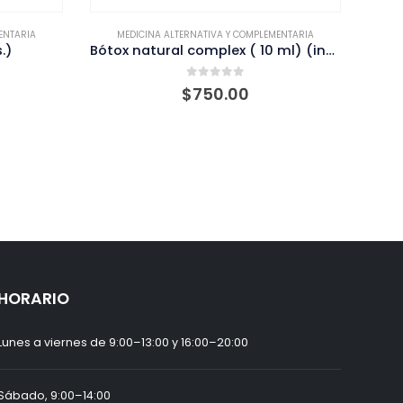
ENTARIA
MEDICINA ALTERNATIVA Y COMPLEMENTARIA
M
Bótox natural complex ( 10 ml) (incluye rodillo de jade)
Té de Hierbabuena (100 grs.)
0
out of 5
$
35.00
HORARIO
Lunes a viernes de 9:00–13:00 y 16:00–20:00
Sábado, 9:00–14:00