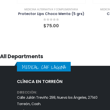
IA
MEDICINA ALTERNATIVA Y COMPLEMENTARIA
MEDICI
 grs)
Cicatrinature (10 ml.)
T
0
out of 5
$
300.00
All Departments
MEDICAL CAIF LAGUNA
CLÍNICA EN TORREÓN
DIRECCIÓN:
Calle Julián Treviño 298, Nueva los Ángeles, 27140
Torreón, Coah.