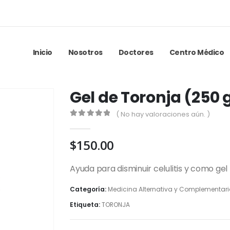
Inicio
Nosotros
Doctores
Centro Médico
Gel de Toronja (250 
( No hay valoraciones aún. )
0
out of 5
$
150.00
Ayuda para disminuir celulitis y como gel 
Categoría:
Medicina Alternativa y Complementar
Etiqueta:
TORONJA