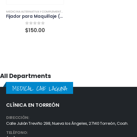
MEDICINA ALTERNATIVA Y COMPLEMENTARIA
Fijador para Maquillaje (90 ml.)
0
out of 5
$
150.00
All Departments
MEDICAL CAIF LAGUNA
CLÍNICA EN TORREÓN
DIRECCIÓN:
Calle Julián Treviño 298, Nueva los Ángeles, 27140 Torreón, Coah.
TELÉFONO: