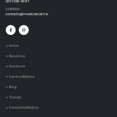
(871) 690 49 87
CORREO:
contacto@medicalcaif.mx
Inicio
Nosotros
Doctores
Centro Médico
Blog
Tienda
Consulta Médica